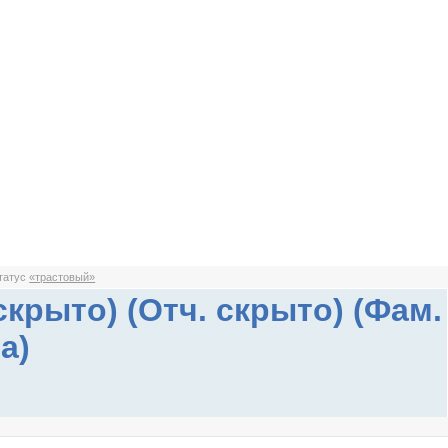
статус
«трастовый»
скрыто) (Отч. скрыто) (Фам.
а)