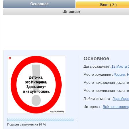
Основное
Блог
( 3 )
Шпионаж
Основное
Дата рождения :
12 Марта
Место рождения :
Россия
,
Н
Место нахождения : скрыто
Место проживания : скрыто
Любимые места :
ГореМор
Интересы :
Всё по немножк
Портрет заполнен на 97 %