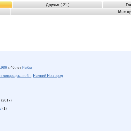
Друзья
( 21 )
Га
Мне н
1986
г. 40 лет
Рыбы
ижегородская обл.
,
Нижний Новгород
е
(2017)
у
(1)