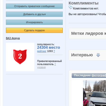
Комплименты
Отправить приватное сообщение
Комплиментов нет.
Вы не авторизованы! Чтоб
Добавить в друзья
Игнорировать
Сделать подарок
Метки лидеров
ВАЗ форум
популярность:
24304 место
рейтинг
1093
?
Интервью
Привилегированный
пользователь
2
уровня
Последние
фотогра