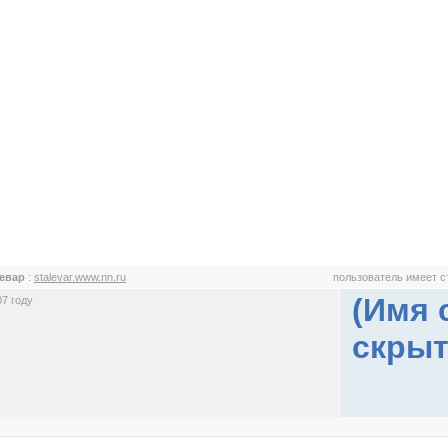
левар
:
stalevar.www.nn.ru
пользователь имеет 
(Имя 
7 году
скрыт