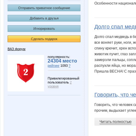
Особенности национал
Отправить приватное сообщение
Добавить в друзья
Долго спал медв
Игнорировать
Долго спал медведь в б
Сделать подарок
все воняет руки, ноги, 
спину крючит, хрен вспо
ВАЗ форум
животик пучит, глаз зап
популярность:
замерзли пальцы, сопли
24304 место
распухли яйца, но морал
рейтинг
1093
?
Пришла ВЕСНА! С праз
Привилегированный
пользователь
2
уровня
Говорить, что че
Говорить, что человек 
прочим, выдыхает углеки
Читать полностью