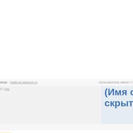
левар
:
stalevar.www.nn.ru
пользователь имеет 
(Имя 
7 году
скрыт