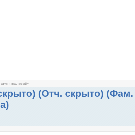
статус
«трастовый»
скрыто) (Отч. скрыто) (Фам.
а)