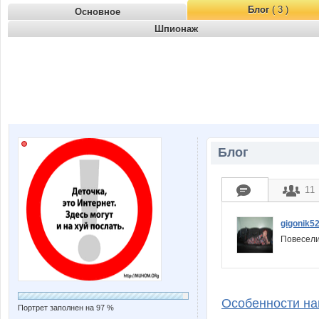
Блог
( 3 )
Основное
Шпионаж
Блог
11
gigonik5
Повесел
Особенности на
Портрет заполнен на 97 %