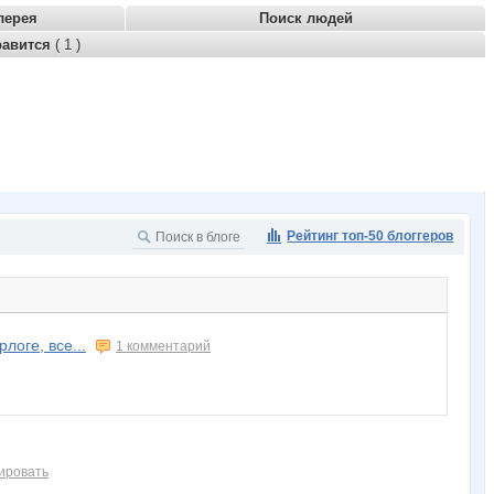
лерея
Поиск людей
равится
( 1 )
Рейтинг топ-50 блоггеров
логе, все...
1 комментарий
ировать