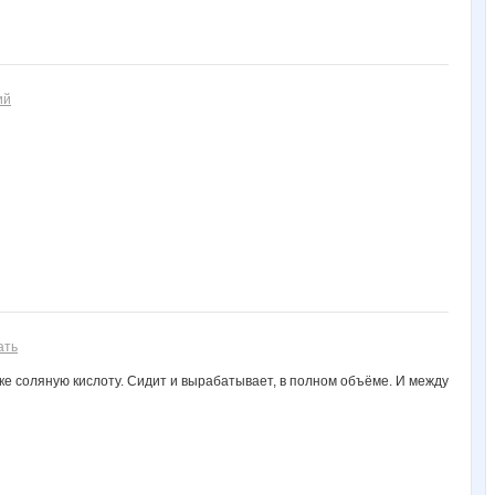
ий
ать
удке соляную кислоту. Сидит и вырабатывает, в полном объёме. И между