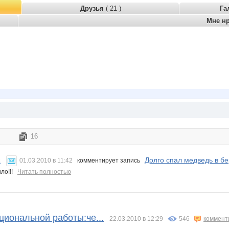
Друзья
( 21 )
Га
Мне н
16
Долго спал медведь в бер
2
01.03.2010 в 11:42
комментирует запись
ило!!!
Читать полностью
циональной работы:че...
22.03.2010 в 12:29
546
коммент