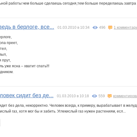
ьной работы:чем больше сделаешь сегодня,тем больше переделаешь завтра
едь в берлоге, все...
01.03.2010 в 10:34
496
1 комментар
ерлоге,
жопа преет,
тел,
лыл,
 прут,
ь уже ясна – хватит спать!!!
дником.
ловек сидит без де...
01.03.2010 в 10:18
559
комментиров
сидит без дела, некорректно. Человек всегда, к примеру, вырабатывает в жел
слый газ, хотя мог бы и забить. Углекислый газ нужен растениям, есл...