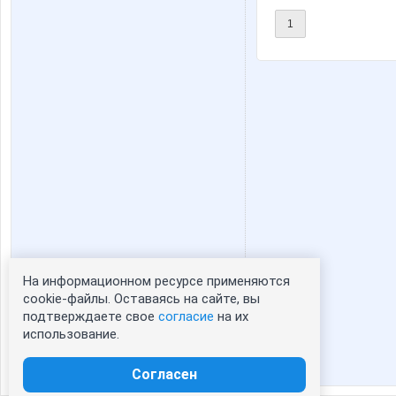
1
На информационном ресурсе применяются
Статистика портрета:
cookie-файлы. Оставаясь на сайте, вы
подтверждаете свое
согласие
на их
сейчас просматривают портрет - 0
использование.
зарегистрированные пользователи
посетившие портрет за 7 дней - 0
Согласен